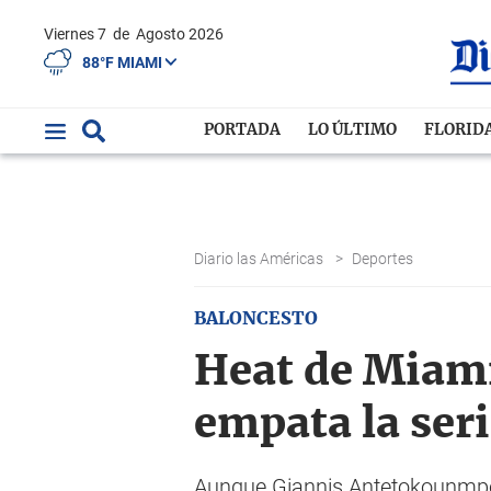
Viernes 7
de
Agosto 2026
88°F MIAMI
PORTADA
LO ÚLTIMO
FLORID
Diario las Américas
>
Deportes
BALONCESTO
Heat de Miami
empata la ser
Aunque Giannis Antetokounmpo s