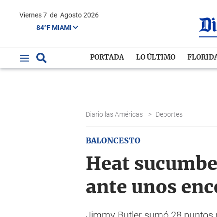
Viernes 7
de
Agosto 2026
84°F MIAMI
PORTADA
LO ÚLTIMO
FLORID
Diario las Américas
>
Deportes
BALONCESTO
Heat sucumbe 
ante unos enc
Jimmy Butler sumó 28 puntos po