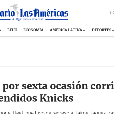
SI
A
EEUU
ECONOMÍA
AMÉRICA LATINA
DEPORTES
por sexta ocasión corr
endidos Knicks
r el Heat, que tuvo de regreso a Jaime Jáquez tras