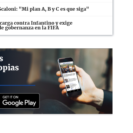
caloni: "Mi plan A, B y C es que siga"
carga contra Infantino y exige
 de gobernanza en la FIFA
s
opias