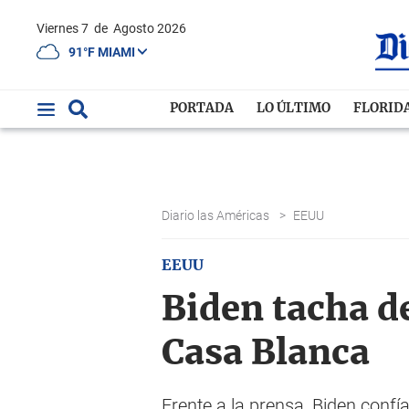
Viernes 7
de
Agosto 2026
91°F MIAMI
PORTADA
LO ÚLTIMO
FLORID
Diario las Américas
>
EEUU
EEUU
Biden tacha d
Casa Blanca
Frente a la prensa, Biden confí