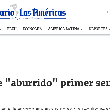
SI
A
EEUU
ECONOMÍA
AMÉRICA LATINA
DEPORTES
e "aburrido" primer sem
a en el teleprómpter y en sus notas, y su equipo se a