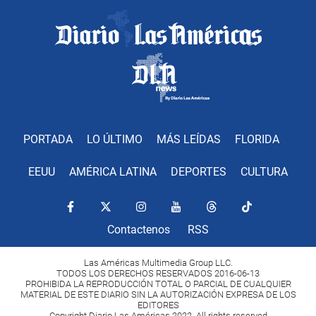
PORTADA
LO ÚLTIMO
MÁS LEÍDAS
FLORIDA
EEUU
AMÉRICA LATINA
DEPORTES
CULTURA
Contactenos
RSS
Las Américas Multimedia Group LLC.
TODOS LOS DERECHOS RESERVADOS 2016-06-13
PROHIBIDA LA REPRODUCCIÓN TOTAL O PARCIAL DE CUALQUIER
MATERIAL DE ESTE DIARIO SIN LA AUTORIZACIÓN EXPRESA DE LOS
EDITORES
Copyright Diario Las Américas 2022. All rights reserved