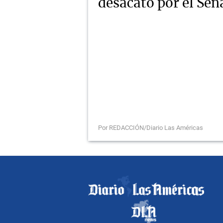
desacato por el Se
Por REDACCIÓN/Diario Las Américas