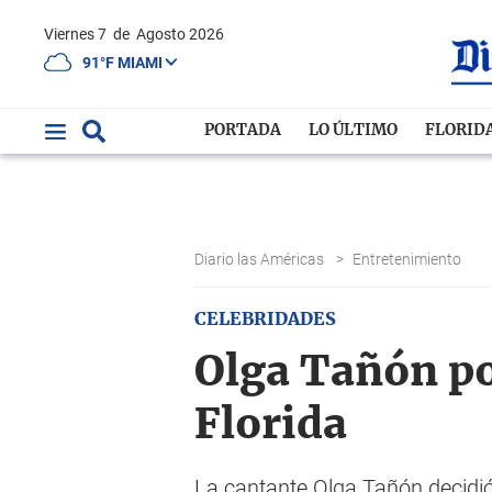
Viernes 7
de
Agosto 2026
91°F MIAMI
PORTADA
LO ÚLTIMO
FLORID
Diario las Américas
>
Entretenimiento
CELEBRIDADES
Olga Tañón po
Florida
La cantante Olga Tañón decidió 