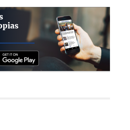
s
opias