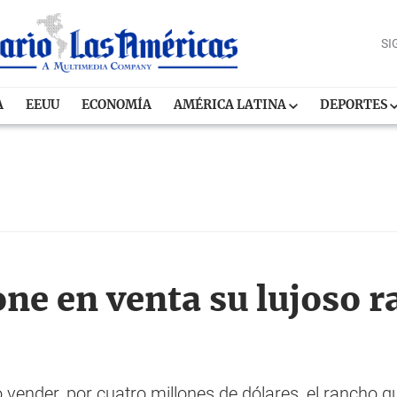
SI
A
EEUU
ECONOMÍA
AMÉRICA LATINA
DEPORTES
ne en venta su lujoso 
vender, por cuatro millones de dólares, el rancho q