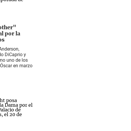
other"
l por la
os
 Anderson,
o DiCaprio y
como uno de los
s Óscar en marzo