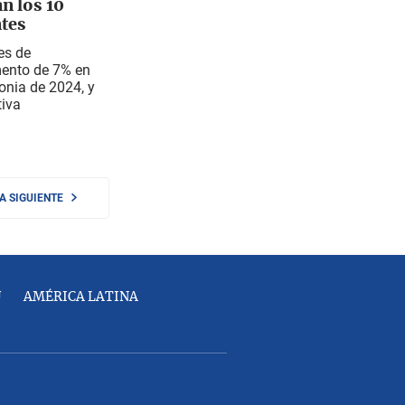
n los 10
ntes
es de
mento de 7% en
nia de 2024, y
tiva
NA SIGUIENTE
U
AMÉRICA LATINA