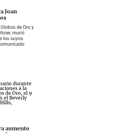
ca Joan
ños
 Globos de Oro y
ivier, murió
e los suyos.
 comunicado
tra aumento