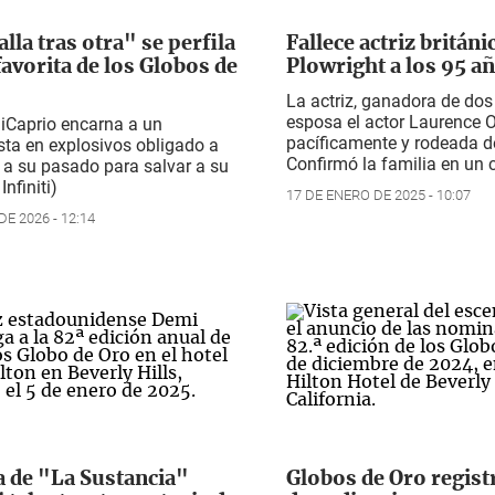
lla tras otra" se perfila
Fallece actriz británi
avorita de los Globos de
Plowright a los 95 a
La actriz, ganadora de dos
esposa el actor Laurence Ol
iCaprio encarna a un
pacíficamente y rodeada d
sta en explosivos obligado a
Confirmó la familia en un
 a su pasado para salvar a su
Infiniti)
17 DE ENERO DE 2025 - 10:07
E 2026 - 12:14
a de "La Sustancia"
Globos de Oro regis