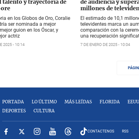
l talento y trayectoria de
de audiencia y supera
ore
millones de televide
oria en los Globos de Oro, Coralie
El estimado de 10,1 millon
dría ser nominada a mejor
televidentes marca un au
 mejor guion en los Óscar, y
comparación con la ceremo
or actriz
una recuperación significa
 2025 - 10:14
7 DE ENERO DE 2025 - 10:04
PÁGI
PORTADA
LO ÚLTIMO
MÁS LEÍDAS
FLORIDA
EEU
DEPORTES
CULTURA
CONTACTENOS
RSS