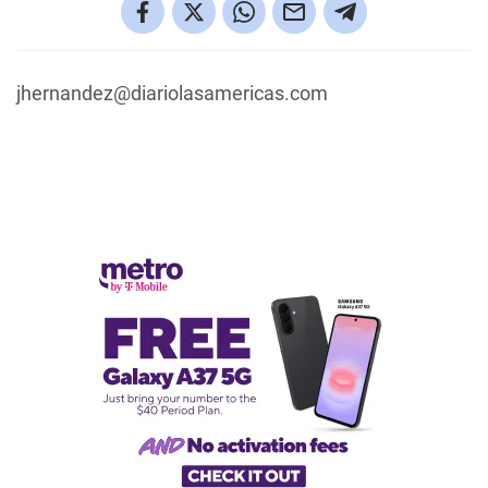
jhernandez@diariolasamericas.com