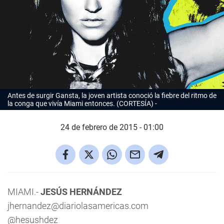
Antes de surgir
Gansta
, la joven artista conoció la fiebre del ritmo de
la conga que vivía Miami entonces. (CORTESÍA)
24 de febrero de 2015 - 01:00
MIAMI.-
JESÚS HERNÁNDEZ
jhernandez@diariolasamericas.com
@hesushdez