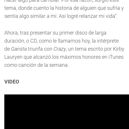
tema, donde cuento la historia de alguien que sufría y
sentía algo similar a mí. Así logré relanzar mi vida”.
Ahora, tras presentar su primer disco de larga
duración, o CD, como le llamamos hoy, la intérprete
de
Gansta
triunfa con
Crazy
, un tema escrito por Kirby
Lauryen que alcanzó los máximos honores en iTunes
como canción de la semana.
VIDEO