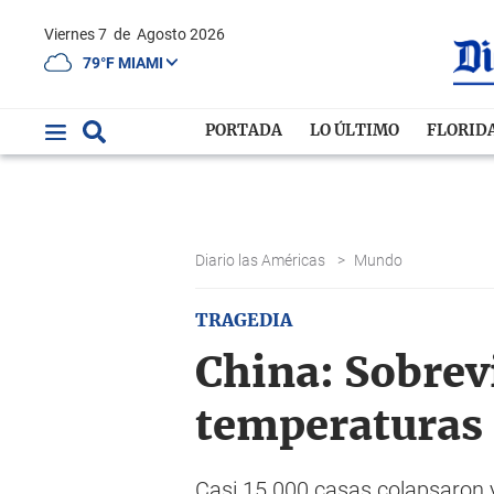
Viernes 7
de
Agosto 2026
79°F MIAMI
PORTADA
LO ÚLTIMO
FLORID
Diario las Américas
>
Mundo
TRAGEDIA
China: Sobrev
temperaturas 
Casi 15.000 casas colapsaron 