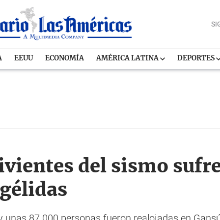
SI
A
EEUU
ECONOMÍA
AMÉRICA LATINA
DEPORTES
ivientes del sismo sufr
gélidas
y unas 87.000 personas fueron realojadas en Gansú,