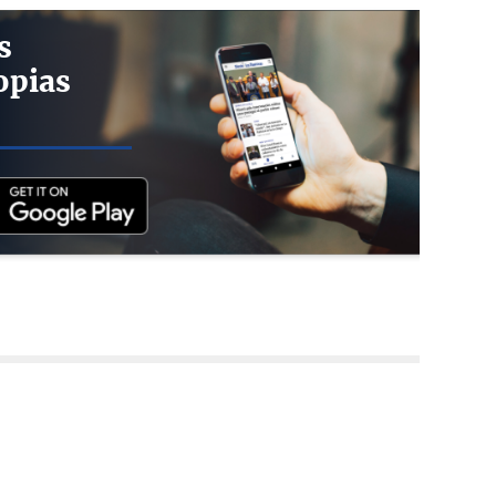
s
opias