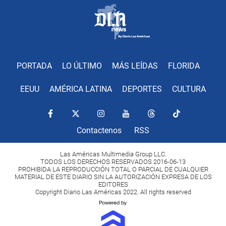
PORTADA
LO ÚLTIMO
MÁS LEÍDAS
FLORIDA
EEUU
AMÉRICA LATINA
DEPORTES
CULTURA
Contactenos
RSS
Las Américas Multimedia Group LLC.
TODOS LOS DERECHOS RESERVADOS 2016-06-13
PROHIBIDA LA REPRODUCCIÓN TOTAL O PARCIAL DE CUALQUIER
MATERIAL DE ESTE DIARIO SIN LA AUTORIZACIÓN EXPRESA DE LOS
EDITORES
Copyright Diario Las Américas 2022. All rights reserved