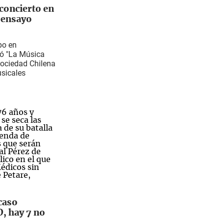
 concierto en
 ensayo
po en
ó "La Música
Sociedad Chilena
usicales
caso
, hay 7 no