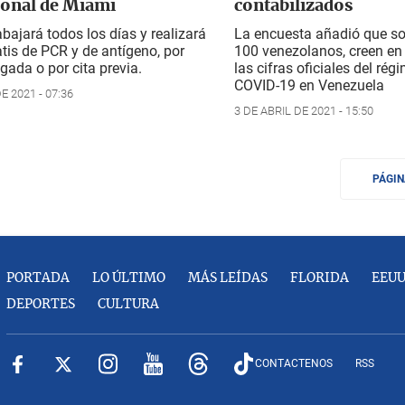
ional de Miami
contabilizados
abajará todos los días y realizará
La encuesta añadió que so
tis de PCR y de antígeno, por
100 venezolanos, creen en 
egada o por cita previa.
las cifras oficiales del ré
COVID-19 en Venezuela
 2021 - 07:36
3 DE ABRIL DE 2021 - 15:50
PÁGI
PORTADA
LO ÚLTIMO
MÁS LEÍDAS
FLORIDA
EEU
DEPORTES
CULTURA
CONTACTENOS
RSS