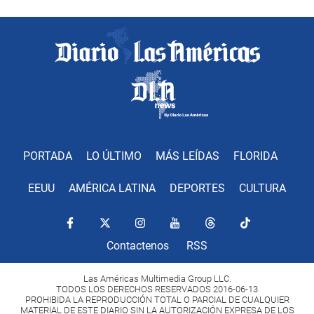
PORTADA
LO ÚLTIMO
MÁS LEÍDAS
FLORIDA
EEUU
AMÉRICA LATINA
DEPORTES
CULTURA
Contactenos
RSS
Las Américas Multimedia Group LLC.
TODOS LOS DERECHOS RESERVADOS 2016-06-13
PROHIBIDA LA REPRODUCCIÓN TOTAL O PARCIAL DE CUALQUIER
MATERIAL DE ESTE DIARIO SIN LA AUTORIZACIÓN EXPRESA DE LOS