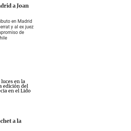
drid a Joan
tributo en Madrid
rrat y al ex juez
mpromiso de
hile
chet a la