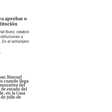
ra aprobar o
titución
iel Boric, celebró
nstituciones a
. En el extranjero
0