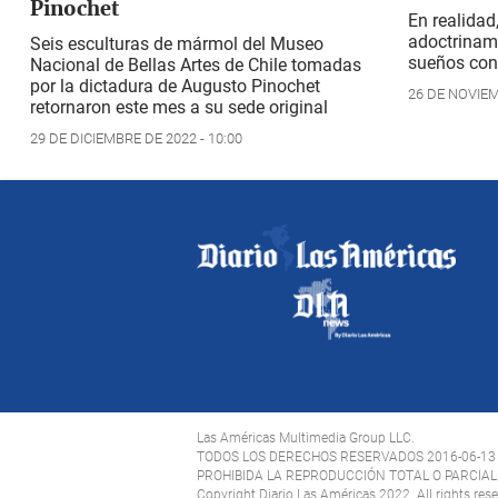
Pinochet
En realidad
adoctrinami
Seis esculturas de mármol del Museo
sueños con
Nacional de Bellas Artes de Chile tomadas
por la dictadura de Augusto Pinochet
26 DE NOVIEM
retornaron este mes a su sede original
29 DE DICIEMBRE DE 2022 - 10:00
Las Américas Multimedia Group LLC.
TODOS LOS DERECHOS RESERVADOS 2016-06-13
PROHIBIDA LA REPRODUCCIÓN TOTAL O PARCIAL 
Copyright Diario Las Américas 2022. All rights res