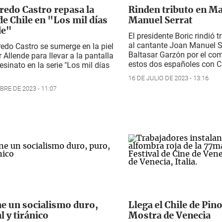
fredo Castro repasa la
Rinden tributo en Ma
de Chile en "Los mil días
Manuel Serrat
de"
El presidente Boric rindió 
al cantante Joan Manuel Se
fredo Castro se sumerge en la piel
Baltasar Garzón por el co
 Allende para llevar a la pantalla
estos dos españoles con C
esinato en la serie "Los mil días
16 DE JULIO DE 2023 - 13:16
BRE DE 2023 - 11:07
ne un socialismo duro,
Llega el Chile de Pino
l y tiránico
Mostra de Venecia