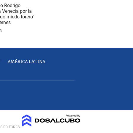
no Rodrigo
 Venecia por la
go miedo torero"
iernes
3
U
AMÉRICA LATINA
OS EDITORES