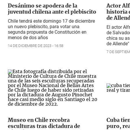
Desánimo se apodera de la
Actor Al
juventud chilena ante el plebiscito
historia 
de Allen
Chile tendrá este domingo 17 de diciembre
un nuevo plebiscito, para votar una
El actor Al
segunda propuesta de Constitución en
de Salvador
menos de dos años
chica su as
de Allende"
14 DE DICIEMBRE DE 2023 - 16:58
7 DE SEPTIEM
Museo en Chile recobra
Cuba tie
esculturas tras dictadura de
puro, rea