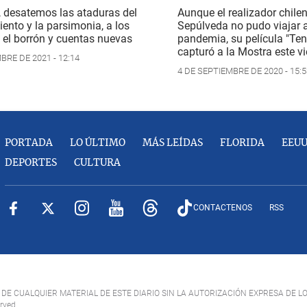
, desatemos las ataduras del
Aunque el realizador chile
ento y la parsimonia, a los
Sepúlveda no pudo viajar a
 el borrón y cuentas nuevas
pandemia, su película "Ten
capturó a la Mostra este v
BRE DE 2021 - 12:14
4 DE SEPTIEMBRE DE 2020 - 15:5
PORTADA
LO ÚLTIMO
MÁS LEÍDAS
FLORIDA
EEU
DEPORTES
CULTURA
CONTACTENOS
RSS
DE CUALQUIER MATERIAL DE ESTE DIARIO SIN LA AUTORIZACIÓN EXPRESA DE L
erved