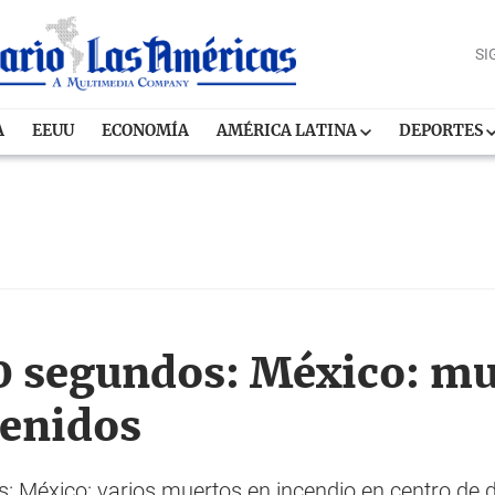
SI
A
EEUU
ECONOMÍA
AMÉRICA LATINA
DEPORTES
90 segundos: México: m
tenidos
s: México: varios muertos en incendio en centro de