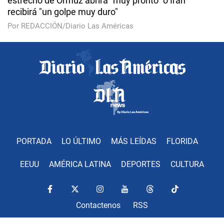
estrecho de Ormuz abrirá "muy pronto" o Irán
recibirá "un golpe muy duro"
Por REDACCIÓN/Diario Las Américas
PORTADA
LO ÚLTIMO
MÁS LEÍDAS
FLORIDA
EEUU
AMÉRICA LATINA
DEPORTES
CULTURA
Contactenos
RSS