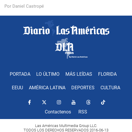
Por Daniel Castropé
PORTADA
LO ÚLTIMO
MÁS LEÍDAS
FLORIDA
EEUU
AMÉRICA LATINA
DEPORTES
CULTURA
Contactenos
RSS
Las Américas Multimedia Group LLC.
TODOS LOS DERECHOS RESERVADOS 2016-06-13