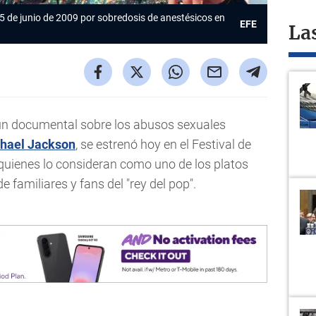
 25 de junio de 2009 por sobredosis de anestésicos en
EFE
La
un documental sobre los abusos sexuales
hael Jackson
, se estrenó hoy en el Festival de
quienes lo consideran como uno de los platos
e familiares y fans del "rey del pop".