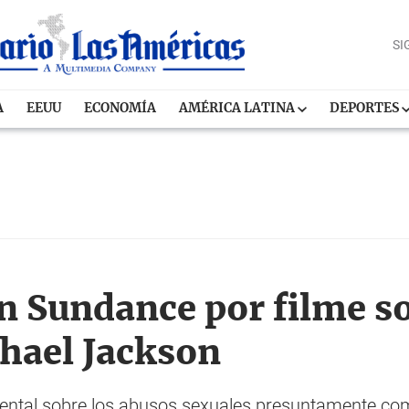
SI
A
EEUU
ECONOMÍA
AMÉRICA LATINA
DEPORTES
n Sundance por filme s
hael Jackson
ntal sobre los abusos sexuales presuntamente comet