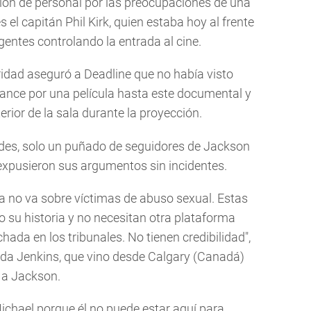
n de personal por las preocupaciones de una
 el capitán Phil Kirk, quien estaba hoy al frente
gentes controlando la entrada al cine.
ridad aseguró a Deadline que no había visto
dance por una película hasta este documental y
erior de la sala durante la proyección.
ades, solo un puñado de seguidores de Jackson
expusieron sus argumentos sin incidentes.
a no va sobre víctimas de abuso sexual. Estas
 su historia y no necesitan otra plataforma
hada en los tribunales. No tienen credibilidad",
nda Jenkins, que vino desde Calgary (Canadá)
r a Jackson.
ichael porque él no puede estar aquí para