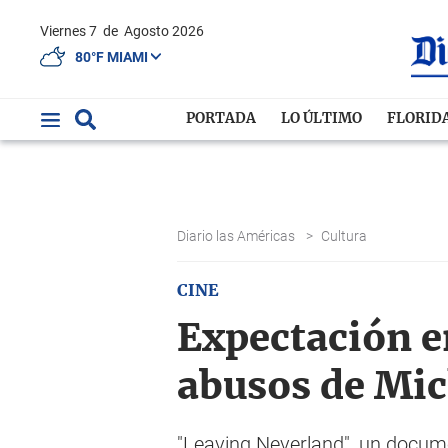
Viernes 7
de
Agosto 2026
80°F MIAMI
PORTADA
LO ÚLTIMO
FLORID
Diario las Américas
>
Cultura
CINE
Expectación e
abusos de Mic
"Leaving Neverland", un docume