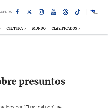
GUENOS
CULTURA
MUNDO
CLASIFICADOS
obre presuntos
idos por "El rey del pop", se