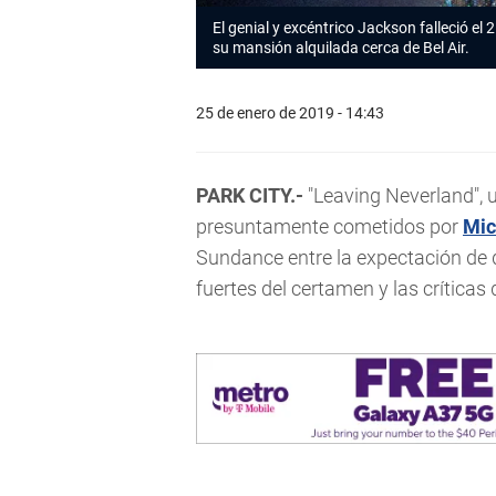
El genial y excéntrico Jackson falleció el
su mansión alquilada cerca de Bel Air.
25 de enero de 2019 - 14:43
PARK CITY.-
"Leaving Neverland", 
presuntamente cometidos por
Mic
Sundance entre la expectación de 
fuertes del certamen y las críticas d