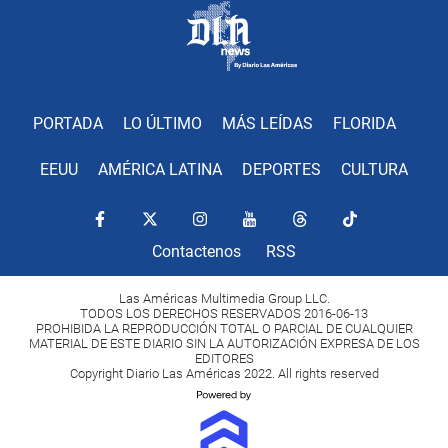
PORTADA
LO ÚLTIMO
MÁS LEÍDAS
FLORIDA
EEUU
AMÉRICA LATINA
DEPORTES
CULTURA
Contactenos
RSS
Las Américas Multimedia Group LLC.
TODOS LOS DERECHOS RESERVADOS 2016-06-13
PROHIBIDA LA REPRODUCCIÓN TOTAL O PARCIAL DE CUALQUIER
MATERIAL DE ESTE DIARIO SIN LA AUTORIZACIÓN EXPRESA DE LOS
EDITORES
Copyright Diario Las Américas 2022. All rights reserved