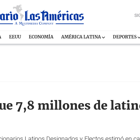
SI
A
EEUU
ECONOMÍA
AMÉRICA LATINA
DEPORTES
ue 7,8 millones de lati
ionarios Latinos Designados y Electos estimó en ca