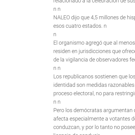
relacionado a la celebración de sus
n n
NALEO dijo que 4,5 millones de his
esos cuatro estados. n
n
El organismo agregó que al menos 1
residen en jurisdicciones que ofrec
de la vigilancia de observadores fe
n n
Los republicanos sostienen que lo
identidad son medidas razonables 
proceso electoral, no para restringi
n n
Pero los demócratas argumentan qu
afecta especialmente a votantes d
conduzcan, y por lo tanto no posee