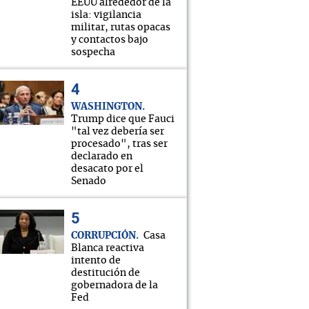
EEUU alrededor de la
isla: vigilancia
militar, rutas opacas
y contactos bajo
sospecha
WASHINGTON
Trump dice que Fauci
"tal vez debería ser
procesado", tras ser
declarado en
desacato por el
Senado
CORRUPCIÓN
Casa
Blanca reactiva
intento de
destitución de
gobernadora de la
Fed