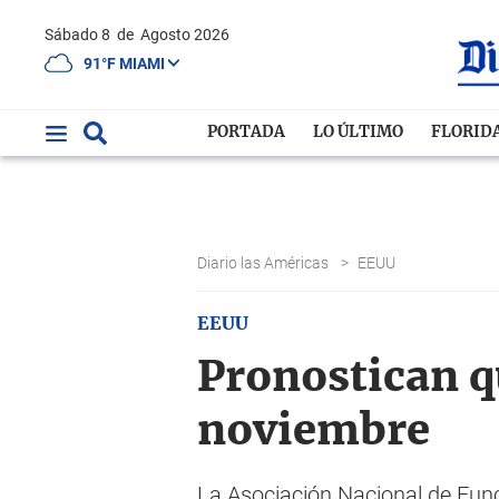
Sábado 8
de
Agosto 2026
91°F MIAMI
PORTADA
LO ÚLTIMO
FLORID
Diario las Américas
>
EEUU
EEUU
Pronostican q
noviembre
La Asociación Nacional de Func