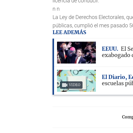
licencia de conducir.
n n
La Ley de Derechos Electorales, que
públicas, cumplió el mes pasado 5
LEE ADEMÁS
EEUU
El S
exabogado d
El Diario, 
escuelas pú
VIDEO
Compa