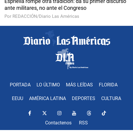
Espriella rompe otra tradición: da su primer discurso
ante militares, no ante el Congreso
Por REDACCIÓN/Diario Las Américas
PORTADA
LO ÚLTIMO
MÁS LEÍDAS
FLORIDA
EEUU
AMÉRICA LATINA
DEPORTES
CULTURA
Contactenos
RSS