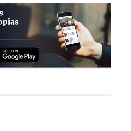
s
opias