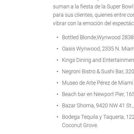
suman a la fiesta de la Super Bowl
para sus clientes, quienes entre c
vibrar con la emoción del espectác
Bottled Blonde,Wynwood
2838
Oasis Wynwood
, 2335 N. Mia
Kings Dining and Entertainmen
Negroni Bistro & Sushi Ba
r, 32
Museo de Arte Pérez de Miami
Beach bar en Newport Pier
, 16
Bazar Shoma,
9420 NW 41 St.,
Bodega Tequila y Taquería
, 12
Coconut Grove.