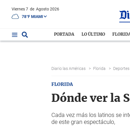
Viernes 7
de
Agosto 2026
78°F MIAMI
PORTADA
LO ÚLTIMO
FLORID
Diario las Américas
>
Florida
>
Deporte
FLORIDA
Dónde ver la
Cada vez más los latinos se in
de este gran espectáculo,