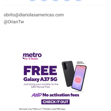
obrito@diariolasamericas.com
@OrianTw