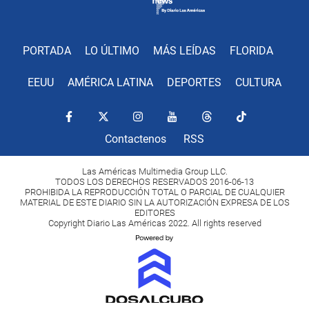
PORTADA
LO ÚLTIMO
MÁS LEÍDAS
FLORIDA
EEUU
AMÉRICA LATINA
DEPORTES
CULTURA
Contactenos
RSS
Las Américas Multimedia Group LLC.
TODOS LOS DERECHOS RESERVADOS 2016-06-13
PROHIBIDA LA REPRODUCCIÓN TOTAL O PARCIAL DE CUALQUIER
MATERIAL DE ESTE DIARIO SIN LA AUTORIZACIÓN EXPRESA DE LOS
EDITORES
Copyright Diario Las Américas 2022. All rights reserved