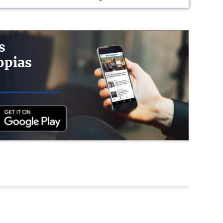
s
opias