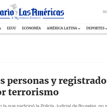
SI
A
EEUU
ECONOMÍA
AMÉRICA LATINA
DEPORTES
es personas y registrado
or terrorismo
en la que participó la Policía Judicial de Bruselas, n