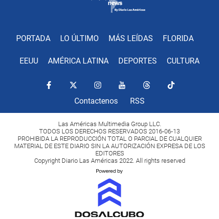
PORTADA
LO ÚLTIMO
MÁS LEÍDAS
FLORIDA
EEUU
AMÉRICA LATINA
DEPORTES
CULTURA
Contactenos
RSS
Las Américas Multimedia Group LLC.
TODOS LOS DERECHOS RESERVADOS 2016-06-13
PROHIBIDA LA REPRODUCCIÓN TOTAL O PARCIAL DE CUALQUIER
MATERIAL DE ESTE DIARIO SIN LA AUTORIZACIÓN EXPRESA DE LOS
EDITORES
Copyright Diario Las Américas 2022. All rights reserved