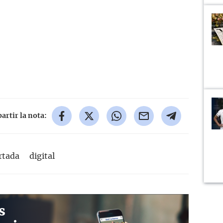
rtir la nota:
rtada
digital
s