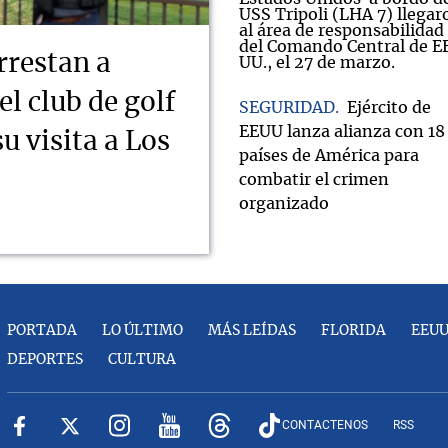
rrestan a
l club de golf
SEGURIDAD
Ejército de
EEUU lanza alianza con 18
u visita a Los
países de América para
combatir el crimen
organizado
PORTADA
LO ÚLTIMO
MÁS LEÍDAS
FLORIDA
EEU
DEPORTES
CULTURA
CONTACTENOS
RSS