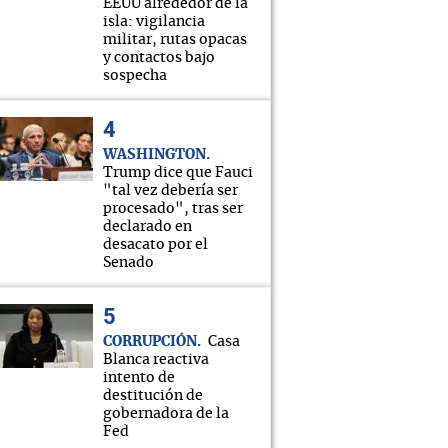
EEUU alrededor de la
isla: vigilancia
militar, rutas opacas
y contactos bajo
sospecha
WASHINGTON
Trump dice que Fauci
"tal vez debería ser
procesado", tras ser
declarado en
desacato por el
Senado
CORRUPCIÓN
Casa
Blanca reactiva
intento de
destitución de
gobernadora de la
Fed