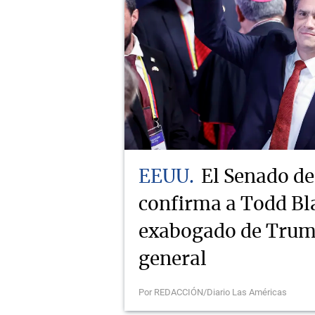
EEUU
El Senado d
confirma a Todd Bl
exabogado de Trump
general
Por REDACCIÓN/Diario Las Américas