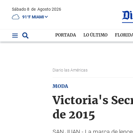
Sábado 8
de
Agosto 2026
91°F MIAMI
PORTADA
LO ÚLTIMO
FLORID
Diario las Américas
MODA
Victoria's Sec
de 2015
SAN JUAN.- La marca de lencería