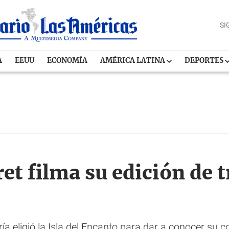
SI
A
EEUU
ECONOMÍA
AMÉRICA LATINA
DEPORTES
ret filma su edición de 
 eligió la Isla del Encanto para dar a conocer su c