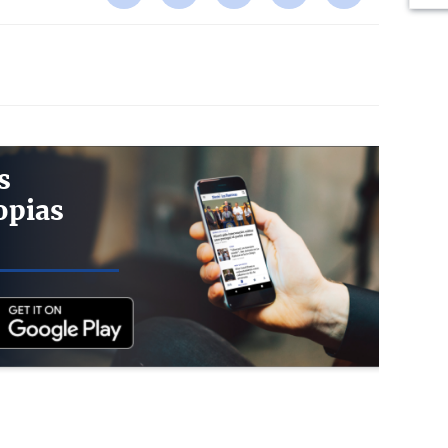
s
opias