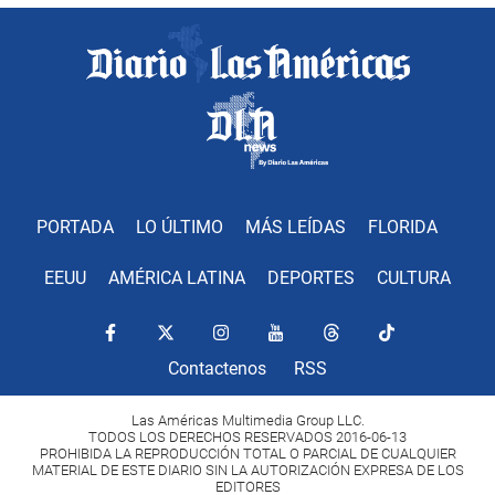
PORTADA
LO ÚLTIMO
MÁS LEÍDAS
FLORIDA
EEUU
AMÉRICA LATINA
DEPORTES
CULTURA
Contactenos
RSS
Las Américas Multimedia Group LLC.
TODOS LOS DERECHOS RESERVADOS 2016-06-13
PROHIBIDA LA REPRODUCCIÓN TOTAL O PARCIAL DE CUALQUIER
MATERIAL DE ESTE DIARIO SIN LA AUTORIZACIÓN EXPRESA DE LOS
EDITORES