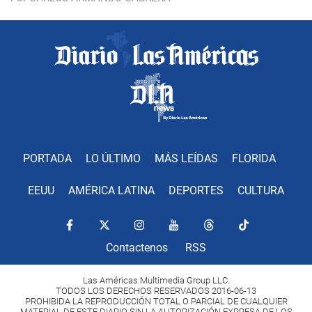
PORTADA
LO ÚLTIMO
MÁS LEÍDAS
FLORIDA
EEUU
AMÉRICA LATINA
DEPORTES
CULTURA
Contactenos
RSS
Las Américas Multimedia Group LLC.
TODOS LOS DERECHOS RESERVADOS 2016-06-13
PROHIBIDA LA REPRODUCCIÓN TOTAL O PARCIAL DE CUALQUIER
MATERIAL DE ESTE DIARIO SIN LA AUTORIZACIÓN EXPRESA DE LOS