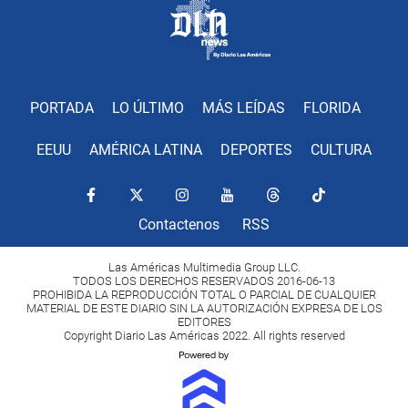
PORTADA
LO ÚLTIMO
MÁS LEÍDAS
FLORIDA
EEUU
AMÉRICA LATINA
DEPORTES
CULTURA
Contactenos
RSS
Las Américas Multimedia Group LLC.
TODOS LOS DERECHOS RESERVADOS 2016-06-13
PROHIBIDA LA REPRODUCCIÓN TOTAL O PARCIAL DE CUALQUIER
MATERIAL DE ESTE DIARIO SIN LA AUTORIZACIÓN EXPRESA DE LOS
EDITORES
Copyright Diario Las Américas 2022. All rights reserved