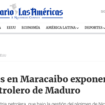
SI
A
EEUU
ECONOMÍA
AMÉRICA LATINA
DEPORTES
EEUU
s en Maracaibo exponen
trolero de Maduro
stria petrolera, que bajo la gestión del régimen de 