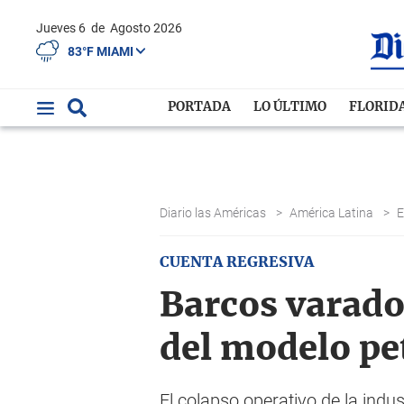
Jueves 6
de
Agosto 2026
83°F MIAMI
PORTADA
LO ÚLTIMO
FLORID
Diario las Américas
>
América Latina
>
CUENTA REGRESIVA
Barcos varado
del modelo pe
El colapso operativo de la indu