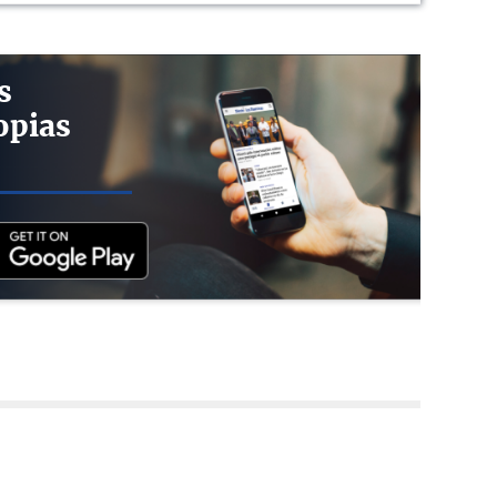
s
opias