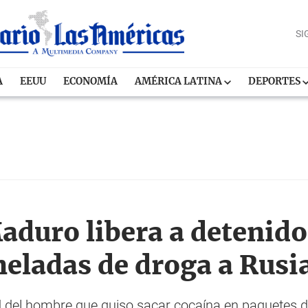
SI
A
EEUU
ECONOMÍA
AMÉRICA LATINA
DEPORTES
duro libera a detenido
neladas de droga a Rusi
d del hombre que quiso sacar cocaína en paquetes d