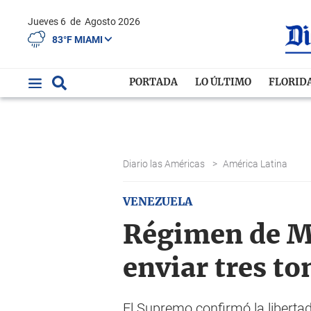
Jueves 6
de
Agosto 2026
83°F MIAMI
PORTADA
LO ÚLTIMO
FLORID
Diario las Américas
>
América Latina
VENEZUELA
Régimen de Ma
enviar tres to
El Supremo confirmó la liberta