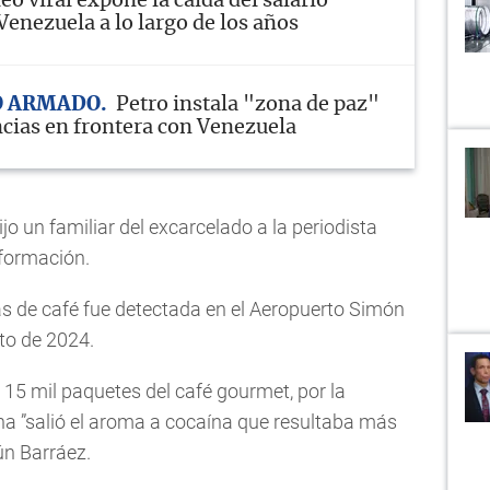
eo viral expone la caída del salario
enezuela a lo largo de los años
O ARMADO
Petro instala "zona de paz"
ncias en frontera con Venezuela
ijo un familiar del excarcelado a la periodista
nformación.
s de café fue detectada en el Aeropuerto Simón
sto de 2024.
15 mil paquetes del café gourmet, por la
a ”salió el aroma a cocaína que resultaba más
ún Barráez.