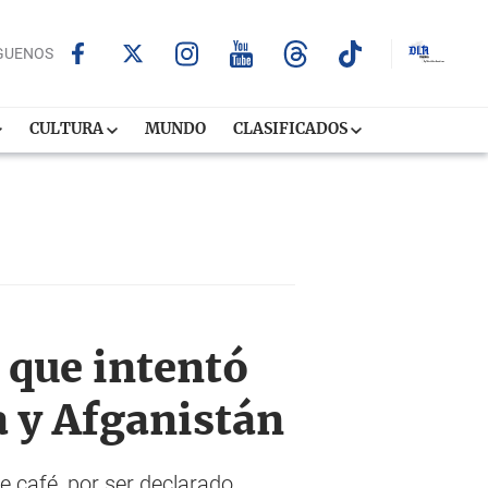
GUENOS
CULTURA
MUNDO
CLASIFICADOS
 que intentó
a y Afganistán
e café, por ser declarado