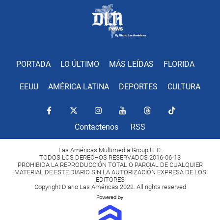
PORTADA
LO ÚLTIMO
MÁS LEÍDAS
FLORIDA
EEUU
AMÉRICA LATINA
DEPORTES
CULTURA
Contactenos
RSS
Las Américas Multimedia Group LLC.
TODOS LOS DERECHOS RESERVADOS 2016-06-13
PROHIBIDA LA REPRODUCCIÓN TOTAL O PARCIAL DE CUALQUIER
MATERIAL DE ESTE DIARIO SIN LA AUTORIZACIÓN EXPRESA DE LOS
EDITORES
Copyright Diario Las Américas 2022. All rights reserved