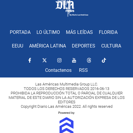
PORTADA
LO ÚLTIMO
MÁS LEÍDAS
FLORIDA
EEUU
AMÉRICA LATINA
DEPORTES
CULTURA
Contactenos
RSS
Las Américas Multimedia Group LLC.
TODOS LOS DERECHOS RESERVADOS 2016-06-13
PROHIBIDA LA REPRODUCCIÓN TOTAL O PARCIAL DE CUALQUIER
MATERIAL DE ESTE DIARIO SIN LA AUTORIZACIÓN EXPRESA DE LOS
EDITORES
Copyright Diario Las Américas 2022. All rights reserved