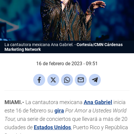
La cantautora mexicana Ana Gabriel.
Cortesía/CMN Cárdenas
Marketing Network
16 de febrero de 2023 - 09:51
MIAMI.-
La cantautora mexicana
Ana Gabriel
inicia
este 16 de febrero su
gira
Por Amor a Ustedes World
Tour,
una serie de conciertos que llevará a más de 20
ciudades de
Estados Unidos
, Puerto Rico y República