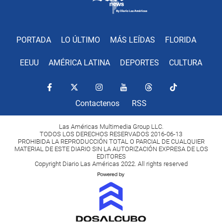
PORTADA
LO ÚLTIMO
MÁS LEÍDAS
FLORIDA
EEUU
AMÉRICA LATINA
DEPORTES
CULTURA
Contactenos
RSS
Las Américas Multimedia Group LLC.
TODOS LOS DERECHOS RESERVADOS 2016-06-13
PROHIBIDA LA REPRODUCCIÓN TOTAL O PARCIAL DE CUALQUIER
MATERIAL DE ESTE DIARIO SIN LA AUTORIZACIÓN EXPRESA DE LOS
EDITORES
Copyright Diario Las Américas 2022. All rights reserved