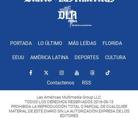
PORTADA
LO ÚLTIMO
MÁS LEÍDAS
FLORIDA
EEUU
AMÉRICA LATINA
DEPORTES
CULTURA
Contactenos
RSS
Las Américas Multimedia Group LLC.
TODOS LOS DERECHOS RESERVADOS 2016-06-13
PROHIBIDA LA REPRODUCCIÓN TOTAL O PARCIAL DE CUALQUIER
MATERIAL DE ESTE DIARIO SIN LA AUTORIZACIÓN EXPRESA DE LOS
EDITORES
Copyright Diario Las Américas 2022. All rights reserved