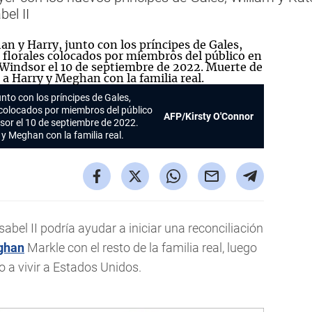
bel II
nto con los príncipes de Gales,
s colocados por miembros del público
AFP/Kirsty O'Connor
dsor el 10 de septiembre de 2022.
 y Meghan con la familia real.
sabel II podría ayudar a iniciar una reconciliación
ghan
Markle con el resto de la familia real, luego
o a vivir a Estados Unidos.