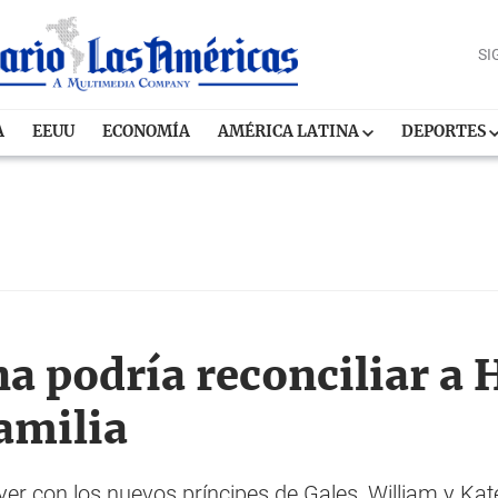
SI
A
EEUU
ECONOMÍA
AMÉRICA LATINA
DEPORTES
a podría reconciliar a 
amilia
r con los nuevos príncipes de Gales, William y Kate