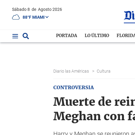
Sábado 8
de
Agosto 2026
88°F MIAMI
PORTADA
LO ÚLTIMO
FLORID
Diario las Américas
>
Cultura
CONTROVERSIA
Muerte de rein
Meghan con f
Harry y Meghan se reunieron aye