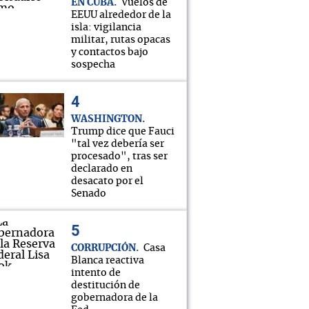
EN CUBA
Vuelos de
EEUU alrededor de la
isla: vigilancia
militar, rutas opacas
y contactos bajo
sospecha
WASHINGTON
Trump dice que Fauci
"tal vez debería ser
procesado", tras ser
declarado en
desacato por el
Senado
CORRUPCIÓN
Casa
Blanca reactiva
intento de
destitución de
gobernadora de la