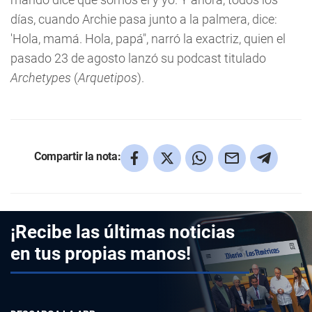
días, cuando Archie pasa junto a la palmera, dice:
'Hola, mamá. Hola, papá", narró la exactriz, quien el
pasado 23 de agosto lanzó su podcast titulado
Archetypes
(
Arquetipos
).
Compartir la nota:
¡Recibe las últimas noticias
en tus propias manos!