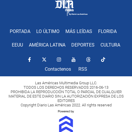
PORTADA
LO ÚLTIMO
MÁS LEÍDAS
FLORIDA
EEUU
AMÉRICA LATINA
DEPORTES
CULTURA
Contactenos
RSS
Las Américas Multimedia Group LLC.
TODOS LOS DERECHOS RESERVADOS 2016-06-13
PROHIBIDA LA REPRODUCCIÓN TOTAL O PARCIAL DE CUALQUIER
MATERIAL DE ESTE DIARIO SIN LA AUTORIZACIÓN EXPRESA DE LOS
EDITORES
Copyright Diario Las Américas 2022. All rights reserved