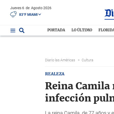
Jueves 6
de
Agosto 2026
83°F MIAMI
PORTADA
LO ÚLTIMO
FLORID
Diario las Américas
>
Cultura
REALEZA
Reina Camila 
infección pu
La reina Camila, de 77 años y es