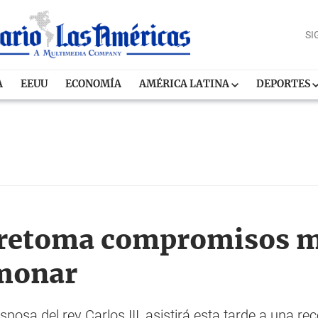
SI
A
EEUU
ECONOMÍA
AMÉRICA LATINA
DEPORTES
retoma compromisos má
lmonar
posa del rey Carlos III, asistirá esta tarde a una rec