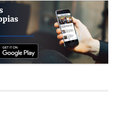
s
opias