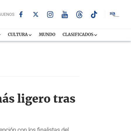
GUENOS
CULTURA
MUNDO
CLASIFICADOS
s ligero tras
epción con los finalistas del