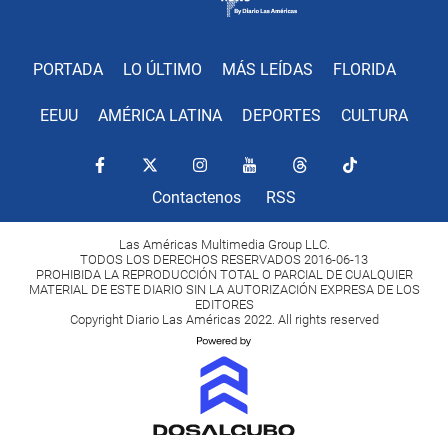
PORTADA
LO ÚLTIMO
MÁS LEÍDAS
FLORIDA
EEUU
AMÉRICA LATINA
DEPORTES
CULTURA
Contactenos
RSS
Las Américas Multimedia Group LLC.
TODOS LOS DERECHOS RESERVADOS 2016-06-13
PROHIBIDA LA REPRODUCCIÓN TOTAL O PARCIAL DE CUALQUIER
MATERIAL DE ESTE DIARIO SIN LA AUTORIZACIÓN EXPRESA DE LOS
EDITORES
Copyright Diario Las Américas 2022. All rights reserved