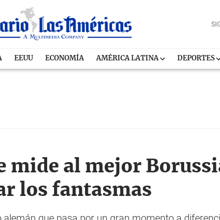
SI
A
EEUU
ECONOMÍA
AMÉRICA LATINA
DEPORTES
e mide al mejor Borus
ar los fantasmas
ipo alemán que pasa por un gran momento a diferenc