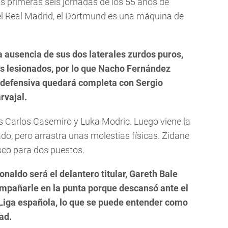
as primeras seis jornadas de los 55 años de
el Real Madrid, el Dortmund es una máquina de
a ausencia de sus dos laterales zurdos puros,
 lesionados, por lo que Nacho Fernández
a defensiva quedará completa con Sergio
rvajal.
s Carlos Casemiro y Luka Modric. Luego viene la
o, pero arrastra unas molestias físicas. Zidane
sco para dos puestos.
naldo será el delantero titular, Gareth Bale
ompañarle en la punta porque descansó ante el
 Liga española, lo que se puede entender como
ad.