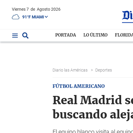
Viernes 7
de
Agosto 2026
91°F MIAMI
PORTADA
LO ÚLTIMO
FLORID
Diario las Américas
>
Deportes
FÚTBOL AMERICANO
Real Madrid s
buscando alej
El equipo blanco visita al equ