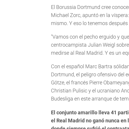
El Borussia Dortmund cree conocer 
Michael Zorc, apuntó en la víspera:
mismo. Y eso lo tenemos después 
"Vamos con el pecho erguido y que
centrocampista Julian Weigl sobre 
medirse al Real Madrid. Y es un eq
Con el español Marc Bartra sólidam
Dortmund, el peligro ofensivo del 
Götze, el francés Pierre Obameyang
Christian Pulisic y el ucraniano A
Budesliga en este arranque de te
El conjunto amarillo lleva 41 part
el Real Madrid no ganó nunca en l
donde siempre sufrió el contraata