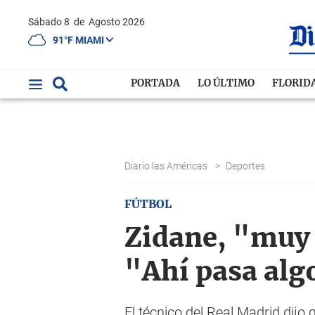
Sábado 8
de
Agosto 2026
91°F MIAMI
PORTADA
LO ÚLTIMO
FLORID
Diario las Américas
>
Deportes
FÚTBOL
Zidane, "muy 
"Ahí pasa alg
El técnico del Real Madrid dijo