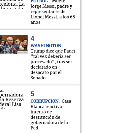
FÚTBOL
Muere
Jorge Messi, padre y
representante de
Lionel Messi, a los 68
años
WASHINGTON
Trump dice que Fauci
"tal vez debería ser
procesado", tras ser
declarado en
desacato por el
Senado
CORRUPCIÓN
Casa
Blanca reactiva
intento de
destitución de
gobernadora de la
Fed