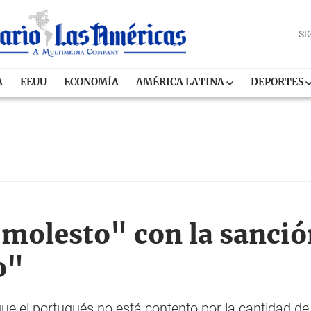
SI
A
EEUU
ECONOMÍA
AMÉRICA LATINA
DEPORTES
molesto" con la sanción
o"
 que el portugués no está contento por la cantidad de