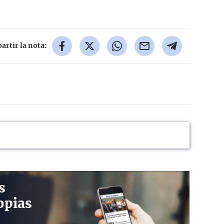
rtir la nota:
s
opias