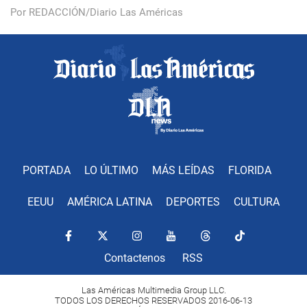
Por REDACCIÓN/Diario Las Américas
PORTADA
LO ÚLTIMO
MÁS LEÍDAS
FLORIDA
EEUU
AMÉRICA LATINA
DEPORTES
CULTURA
Contactenos
RSS
Las Américas Multimedia Group LLC.
TODOS LOS DERECHOS RESERVADOS 2016-06-13