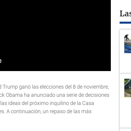
La
 Trump ganó las elecciones del 8 de noviembre,
ack Obama ha anunciado una serie de decisiones
as ideas del próximo inquilino de la Casa
es. A continuación, un repaso de las más