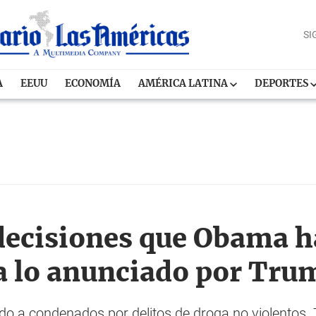
SI
A
EEUU
ECONOMÍA
AMÉRICA LATINA
DEPORTES
 decisiones que Obama 
a lo anunciado por Tru
do a condenados por delitos de droga no violentos.