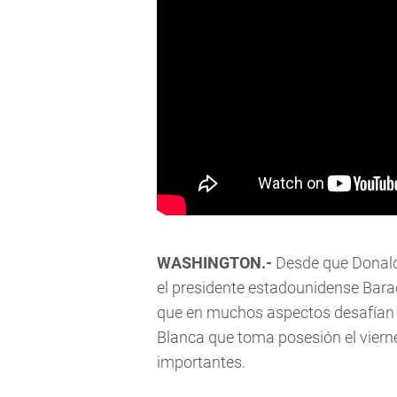
WASHINGTON.-
Desde que Donald
el presidente estadounidense Bar
que en muchos aspectos desafían l
Blanca que toma posesión el viern
importantes.