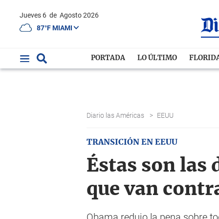
Jueves 6
de
Agosto 2026
87°F MIAMI
PORTADA
LO ÚLTIMO
FLORID
Diario las Américas
>
EEUU
TRANSICIÓN EN EEUU
Éstas son las
que van contr
Obama redujo la pena sobre to