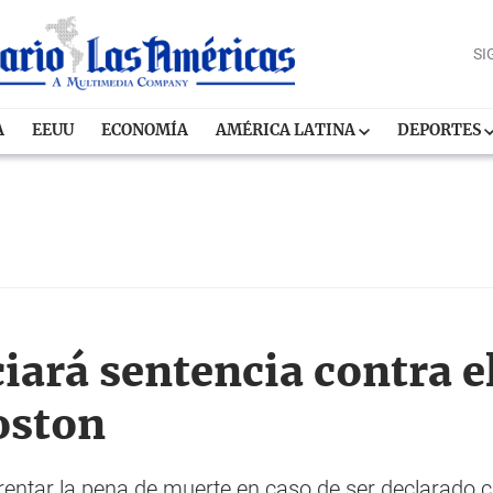
SI
A
EEUU
ECONOMÍA
AMÉRICA LATINA
DEPORTES
iará sentencia contra e
oston
entar la pena de muerte en caso de ser declarado c