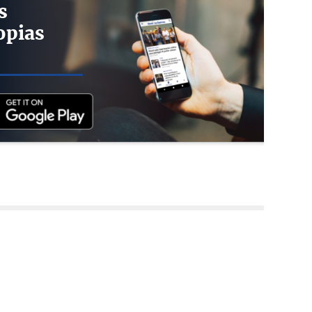
s
opias