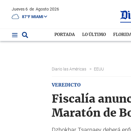
Jueves 6
de
Agosto 2026
87°F MIAMI
PORTADA
LO ÚLTIMO
FLORID
Diario las Américas
>
EEUU
VEREDICTO
Fiscalía anunc
Maratón de B
Dzhokhar Tsarnaev deberá enfr