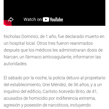
Nicholas Dominici, de 1 año, fue declarado muerto en
un hospital local. Otros tres fueron reanimados
después que los médicos les administraran dosis de
Narcan, un fármaco anticoagulante, informaron las
autoridades.
El sábado por la noche, la policía detuvo al propietario
del establecimiento, Grei Méndez, de 36 años, y a un
inquilino del edificio, Carlisto Acevedo Brito, de 41,
acusados de homicidio por indiferencia extrema,
agresión y posesión de narcóticos, incluyendo