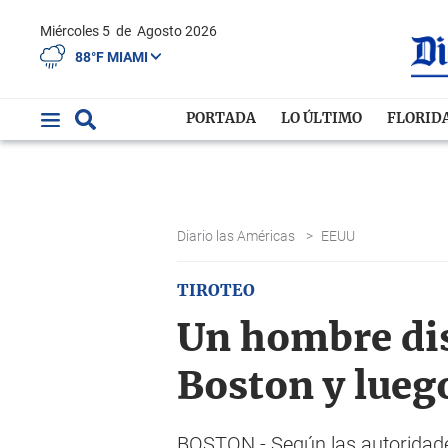
Miércoles 5
de
Agosto 2026
88°F MIAMI
PORTADA
LO ÚLTIMO
FLORID
Diario las Américas
>
EEUU
TIROTEO
Un hombre dis
Boston y luego
BOSTON.- Según las autoridades