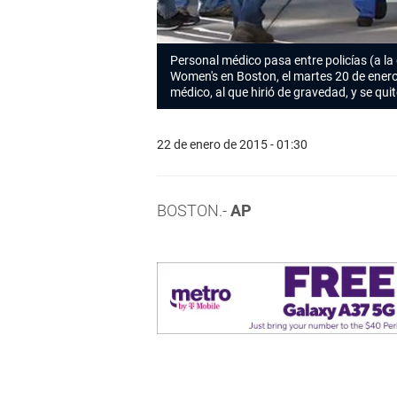
Personal médico pasa entre policías (a la
Women's en Boston, el martes 20 de enero
médico, al que hirió de gravedad, y se quit
22 de enero de 2015 - 01:30
BOSTON.-
AP