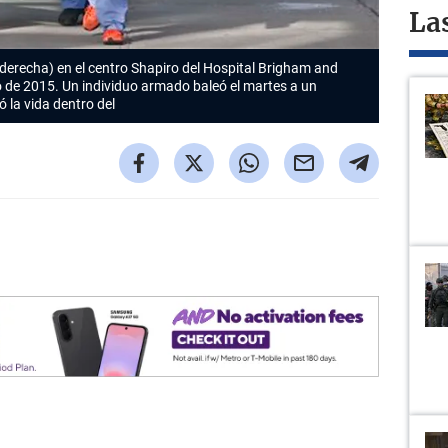
La
 derecha) en el centro Shapiro del Hospital Brigham and
 de 2015. Un individuo armado baleó el martes a un
ó la vida dentro del