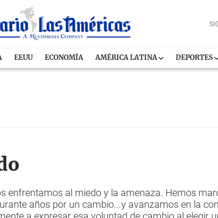
SI
A
EEUU
ECONOMÍA
AMÉRICA LATINA
DEPORTES
ado
os enfrentamos al miedo y la amenaza. Hemos march
urante años por un cambio...y avanzamos en la conq
ente a expresar esa voluntad de cambio al elegir