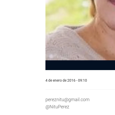
4 de enero de 2016 - 09:10
pereznitu@gmail.com
@NituPerez