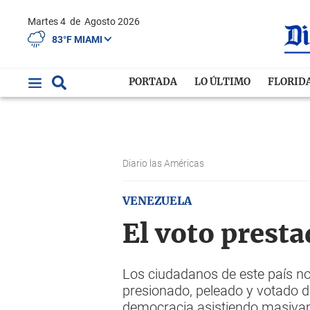
Martes 4
de
Agosto 2026
83°F MIAMI
PORTADA
LO ÚLTIMO
FLORID
Diario las Américas
VENEZUELA
El voto prest
Los ciudadanos de este país n
presionado, peleado y votado d
democracia asistiendo masivam